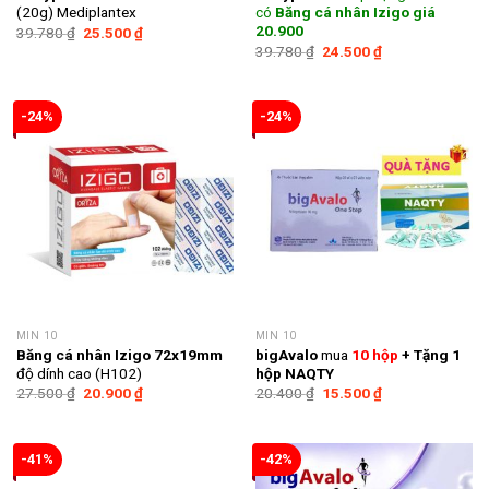
(20g) Mediplantex
có
Băng cá nhân Izigo giá
20.900
Giá
Giá
39.780
₫
25.500
₫
gốc
hiện
Giá
Giá
39.780
₫
24.500
₫
là:
tại
gốc
hiện
39.780 ₫.
là:
là:
tại
25.500 ₫.
39.780 ₫.
là:
24.500 ₫.
-24%
-24%
MIN 10
MIN 10
Băng cá nhân Izigo 72x19mm
bigAvalo
mua
10 hộp
+ Tặng 1
độ dính cao (H102)
hộp NAQTY
Giá
Giá
Giá
Giá
27.500
₫
20.900
₫
20.400
₫
15.500
₫
gốc
hiện
gốc
hiện
là:
tại
là:
tại
27.500 ₫.
là:
20.400 ₫.
là:
20.900 ₫.
15.500 ₫.
-41%
-42%