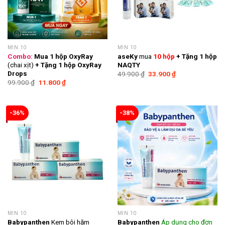
MIN 10
MIN 10
Combo:
Mua 1 hộp OxyRay
aseKy
mua
10 hộp
+ Tặng 1 hộp
(chai xịt)
+ Tặng 1 hộp OxyRay
NAQTY
Drops
Giá
Giá
49.900
₫
33.900
₫
gốc
hiện
Giá
Giá
99.900
₫
11.800
₫
là:
tại
gốc
hiện
49.900 ₫.
là:
là:
tại
33.900 ₫.
99.900 ₫.
là:
11.800 ₫.
-36%
-38%
MIN 10
MIN 10
Babypanthen
Kem bôi hăm
Babypanthen
Áp dụng cho đơn