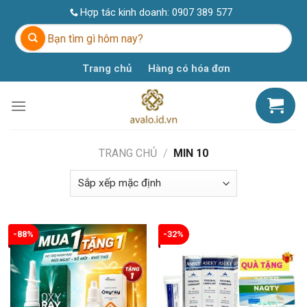
Skip
Hợp tác kinh doanh:
0907 389 577
to
Tìm
content
kiếm:
Trang chủ
Hàng có hóa đơn
TRANG CHỦ
/
MIN 10
-88%
-32%