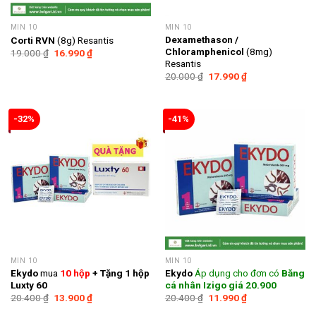
MIN 10
MIN 10
Dexamethason /
Corti RVN
(8g) Resantis
Chloramphenicol
(8mg)
Giá
Giá
19.000
₫
16.990
₫
gốc
hiện
Resantis
là:
tại
Giá
Giá
20.000
₫
17.990
₫
19.000 ₫.
là:
gốc
hiện
16.990 ₫.
là:
tại
20.000 ₫.
là:
17.990 ₫.
-32%
-41%
MIN 10
MIN 10
Ekydo
mua
10 hộp
+ Tặng 1 hộp
Ekydo
Áp dụng cho đơn có
Băng
Luxty 60
cá nhân Izigo giá 20.900
Giá
Giá
Giá
Giá
20.400
₫
13.900
₫
20.400
₫
11.990
₫
gốc
hiện
gốc
hiện
là:
tại
là:
tại