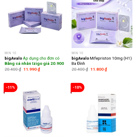
MIN 10
MIN 10
bigAvalo
Áp dụng cho đơn có
bigAvalo
Mifepriston 10mg (H1)
Băng cá nhân Izigo giá 20.900
Ba Đình
Giá
Giá
Giá
Giá
20.400
₫
11.990
₫
20.400
₫
11.800
₫
gốc
hiện
gốc
hiện
là:
tại
là:
tại
20.400 ₫.
là:
20.400 ₫.
là:
11.990 ₫.
11.800 ₫.
-11%
-10%