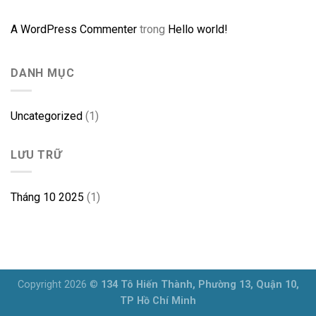
A WordPress Commenter
trong
Hello world!
DANH MỤC
Uncategorized
(1)
LƯU TRỮ
Tháng 10 2025
(1)
Copyright 2026 ©
134 Tô Hiến Thành, Phường 13, Quận 10,
TP Hồ Chí Minh