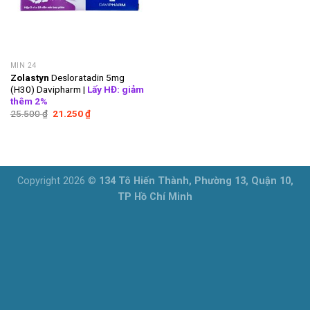
MIN 24
Zolastyn
Desloratadin 5mg
(H30) Davipharm |
Lấy HĐ: giảm
thêm 2%
Giá
Giá
25.500
₫
21.250
₫
gốc
hiện
là:
tại
25.500 ₫.
là:
21.250 ₫.
Copyright 2026 ©
134 Tô Hiến Thành, Phường 13, Quận 10,
TP Hồ Chí Minh