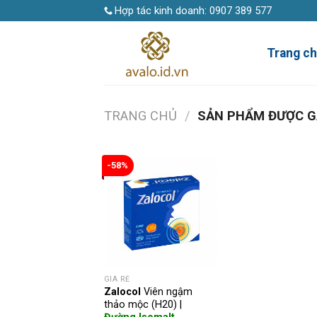
Skip
Hợp tác kinh doanh:
0907 389 577
to
content
Trang c
TRANG CHỦ
/
SẢN PHẨM ĐƯỢC GẮ
-58%
GIÁ RẺ
Zalocol
Viên ngậm
thảo mộc (H20) |