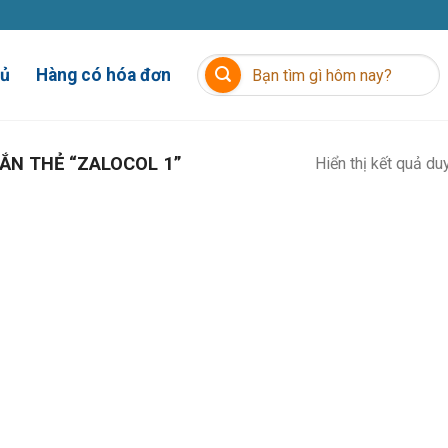
Tìm
hủ
Hàng có hóa đơn
kiếm:
N THẺ “ZALOCOL 1”
Hiển thị kết quả du