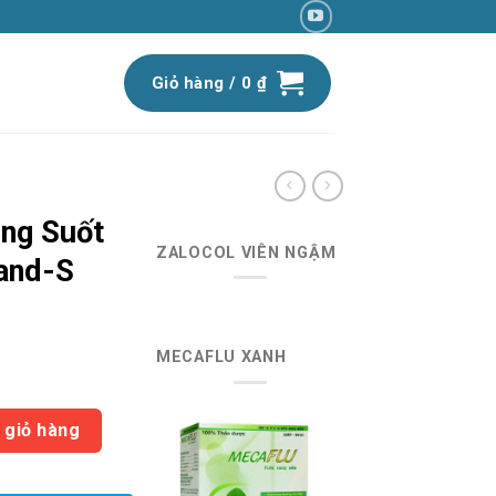
Giỏ hàng /
0
₫
ong Suốt
ZALOCOL VIÊN NGẬM
and-S
MECAFLU XANH
iá
iện
18mm Ace Band-S (H100) số lượng
ại
 giỏ hàng
:
8.720 ₫.