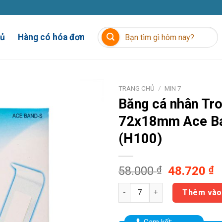
Tìm
hủ
Hàng có hóa đơn
kiếm:
TRANG CHỦ
/
MIN 7
Băng cá nhân Tr
72x18mm
Ace B
(H100)
Giá
G
58.000
₫
48.720
₫
gốc
h
Băng cá nhân Trong Suốt 72x
là:
t
Thêm vào
58.000 ₫.
là
4
Cam kết: