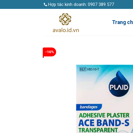
Skip
Hợp tác kinh doanh:
0907 389 577
to
content
Trang c
-16%