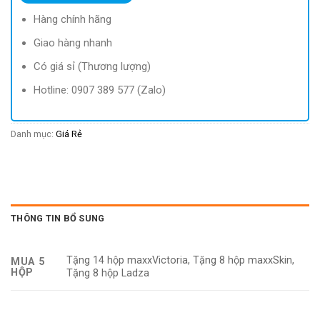
61.200 ₫.
là:
7.500 ₫.
Hàng chính hãng
Giao hàng nhanh
Có giá sỉ (Thương lượng)
Hotline: 0907 389 577 (Zalo)
Danh mục:
Giá Rẻ
THÔNG TIN BỔ SUNG
Tặng 14 hộp maxxVictoria, Tặng 8 hộp maxxSkin,
MUA 5
HỘP
Tặng 8 hộp Ladza