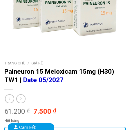
TRANG CHỦ
/
GIÁ RẺ
Paineuron 15
Meloxicam 15mg (H30)
TW1 |
Date 05/2027
Giá
Giá
61.200
₫
7.500
₫
gốc
hiện
Hết hàng
là:
tại
Cam kết: