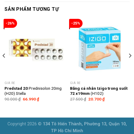
SẢN PHẨM TƯƠNG TỰ
-26%
-25%
GIÁ RẺ
GIÁ RẺ
Predstad 20
Prednisolon 20mg
Băng cá nhân Izigo trong suốt
(H20) Stella
72 x19mm
(H102)
Giá
Giá
Giá
Giá
90.000
₫
66.990
₫
27.500
₫
20.700
₫
gốc
hiện
gốc
hiện
là:
tại
là:
tại
90.000 ₫.
là:
27.500 ₫.
là:
66.990 ₫.
20.700 ₫.
Copyright 2026 ©
134 Tô Hiến Thành, Phường 13, Quận 10,
TP Hồ Chí Minh