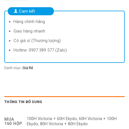
183.600 ₫.
là:
49.900 ₫.
Cam kết:
Hàng chính hãng
Giao hàng nhanh
Có giá sỉ (Thương lượng)
Hotline: 0907 389 577 (Zalo)
Danh mục:
Giá Rẻ
THÔNG TIN BỔ SUNG
100H Victoria + 60H Ekydo, 60H Victoria + 100H
MUA
160 HỘP
Ekydo, 80H Victoria + 80H Ekydo