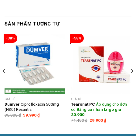
SẢN PHẨM TƯƠNG TỰ
-38%
-58%
GIÁ RẺ
GIÁ RẺ
Dumver
Ciprofloxacin 500mg
Tearsnat PC
Áp dụng cho đơn
(H30) Resantis
có
Băng cá nhân Izigo giá
20.900
Giá
Giá
96.900
₫
59.990
₫
gốc
hiện
Giá
Giá
71.400
₫
29.900
₫
là:
tại
gốc
hiện
96.900 ₫.
là:
là:
tại
59.990 ₫.
71.400 ₫.
là:
29.900 ₫.