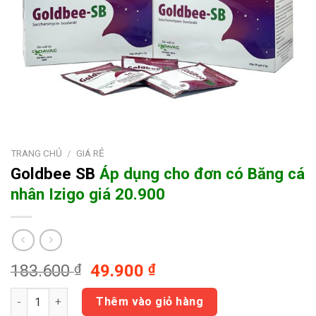
TRANG CHỦ
/
GIÁ RẺ
Goldbee SB
Áp dụng cho đơn có
Băng cá
nhân Izigo giá 20.900
Giá
Giá
183.600
₫
49.900
₫
gốc
hiện
Goldbee SB Áp dụng cho đơn có Băng cá nhân Izigo giá 20.900
là:
tại
Thêm vào giỏ hàng