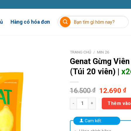
Tìm
hủ
Hàng có hóa đơn
kiếm:
TRANG CHỦ
/
MIN 26
Genat Gừng
Viên
(Túi 20 viên) |
x2
Giá
G
16.500
₫
12.690
₫
gốc
h
Genat Gừng Viên ngậm (Túi 20 v
là:
t
Thêm vào
16.500 ₫.
là
1
Cam kết: