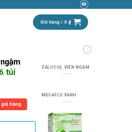
Giỏ hàng /
0
₫
 ngậm
ZALOCOL VIÊN NGẬM
6 túi
iá
MECAFLU XANH
iện
iên) | x26 túi số lượng
ại
 giỏ hàng
:
2.690 ₫.