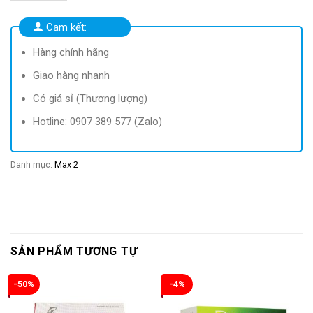
226.000 ₫.
là:
216.900 ₫.
Cam kết:
Hàng chính hãng
Giao hàng nhanh
Có giá sỉ (Thương lượng)
Hotline: 0907 389 577 (Zalo)
Danh mục:
Max 2
SẢN PHẨM TƯƠNG TỰ
-50%
-4%