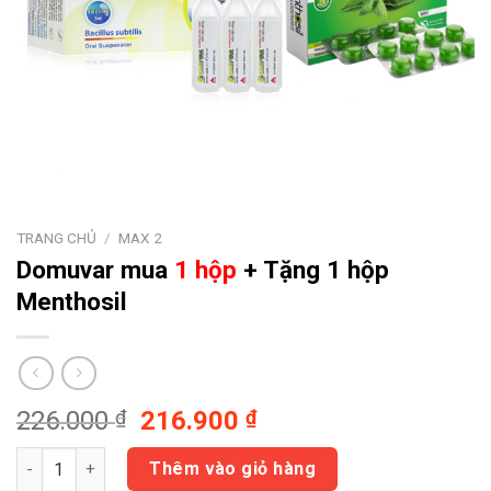
TRANG CHỦ
/
MAX 2
Domuvar
mua
1 hộp
+ Tặng 1 hộp
Menthosil
Giá
Giá
226.000
₫
216.900
₫
gốc
hiện
Domuvar mua 1 hộp + Tặng 1 hộp Menthosil số lượng
là:
tại
Thêm vào giỏ hàng