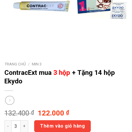
TRANG CHỦ
/
MIN 3
ContracExt
mua
3 hộp
+ Tặng 14 hộp
Ekydo
Giá
Giá
132.400
₫
122.000
₫
gốc
hiện
ContracExt mua 3 hộp + Tặng 14 hộp Ekydo số lượng
là:
tại
Thêm vào giỏ hàng