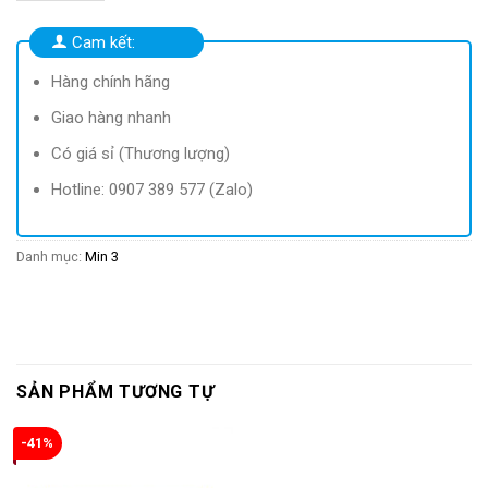
132.400 ₫.
là:
122.000 ₫.
Cam kết:
Hàng chính hãng
Giao hàng nhanh
Có giá sỉ (Thương lượng)
Hotline: 0907 389 577 (Zalo)
Danh mục:
Min 3
SẢN PHẨM TƯƠNG TỰ
-41%