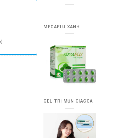
57.200 ₫.
là:
47.900 ₫.
MECAFLU XANH
o)
GEL TRỊ MỤN CIACCA