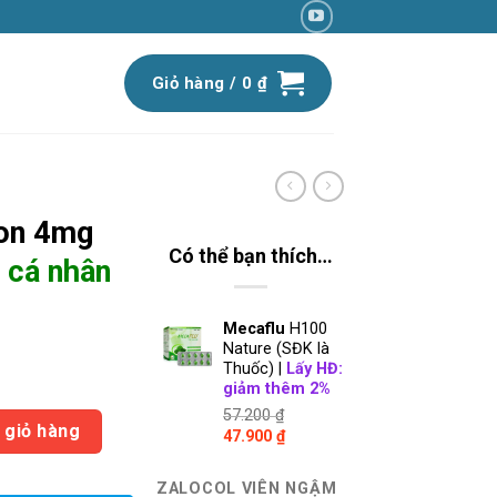
Giỏ hàng /
0
₫
lon 4mg
Có thể bạn thích…
 cá nhân
Mecaflu
H100
Nature (SĐK là
Thuốc) |
Lấy HĐ:
iá
giảm thêm 2%
iện
57.200
₫
n có Băng cá nhân Izigo giá 20.900 số lượng
ại
 giỏ hàng
Giá
Giá
47.900
₫
:
gốc
hiện
là:
tại
7.500 ₫.
ZALOCOL VIÊN NGẬM