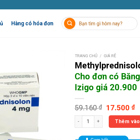
Tìm
hủ
Hàng có hóa đơn
kiếm:
TRANG CHỦ
/
GIÁ RẺ
Methylpredniso
Cho đơn có
Băng
Izigo giá 20.900
Giá
G
59.160
₫
17.500
₫
gốc
h
Methylprednisolon 4mg Cho đơ
là:
t
Thêm vào
59.160 ₫.
là
1
Cam kết: