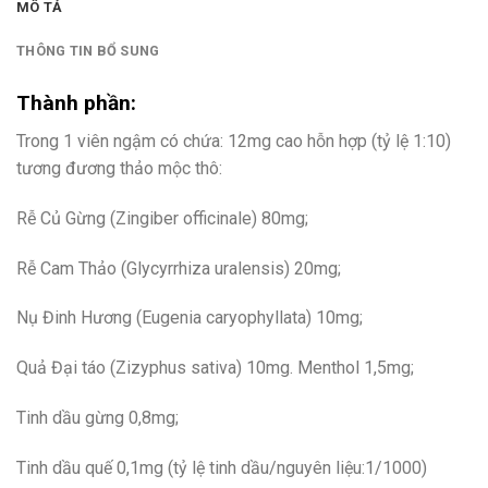
MÔ TẢ
THÔNG TIN BỔ SUNG
Thành phần:
Trong 1 viên ngậm có chứa: 12mg cao hỗn hợp (tỷ lệ 1:10)
tương đương thảo mộc thô:
Rễ Củ Gừng (Zingiber officinale) 80mg;
Rễ Cam Thảo (Glycyrrhiza uralensis) 20mg;
Nụ Đinh Hương (Eugenia caryophyllata) 10mg;
Quả Đại táo (Zizyphus sativa) 10mg. Menthol 1,5mg;
Tinh dầu gừng 0,8mg;
Tinh dầu quế 0,1mg (tỷ lệ tinh dầu/nguyên liệu:1/1000)