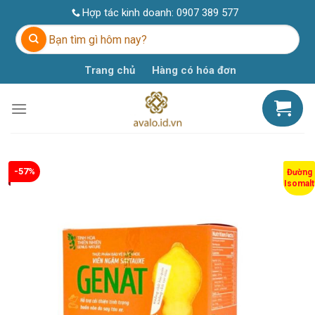
Skip
Hợp tác kinh doanh:
0907 389 577
to
Tìm
content
kiếm:
Trang chủ
Hàng có hóa đơn
-57%
Đường
Isomalt