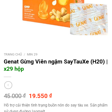
TRANG CHỦ
/
MIN 29
Genat Gừng
Viên ngậm SayTauXe (H20) |
x29 hộp
Giá
Giá
45.000
₫
19.550
₫
gốc
hiện
Hỗ trợ cải thiện tình trạng buồn nôn do say tàu xe. Sản phẩm
là:
tại
sử dụng đường Isomalt.