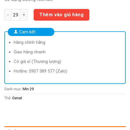
45.000 ₫.
là:
19.550 ₫.
Genat Gừng Viên ngậm SayTauXe (H20) | x29 hộp số lượng
Thêm vào giỏ hàng
Cam kết:
Hàng chính hãng
Giao hàng nhanh
Có giá sỉ (Thương lượng)
Hotline: 0907 389 577 (Zalo)
Danh mục:
Min 29
Thẻ:
Genat