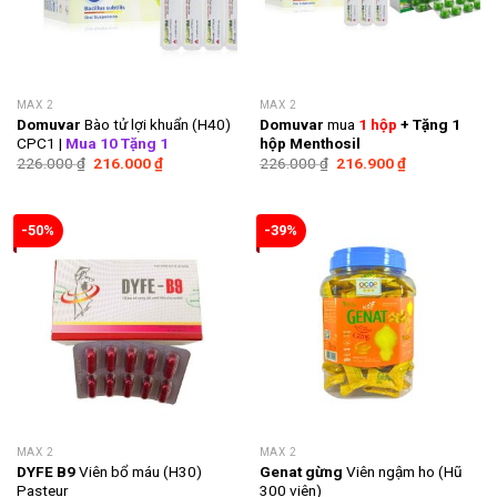
MAX 2
MAX 2
Domuvar
Bào tử lợi khuẩn (H40)
Domuvar
mua
1 hộp
+ Tặng 1
CPC1 |
Mua 10 Tặng 1
hộp Menthosil
Giá
Giá
Giá
Giá
226.000
₫
216.000
₫
226.000
₫
216.900
₫
gốc
hiện
gốc
hiện
là:
tại
là:
tại
226.000 ₫.
là:
226.000 ₫.
là:
216.000 ₫.
216.900 ₫.
-50%
-39%
MAX 2
MAX 2
DYFE B9
Viên bổ máu (H30)
Genat gừng
Viên ngậm ho (Hũ
Pasteur
300 viên)