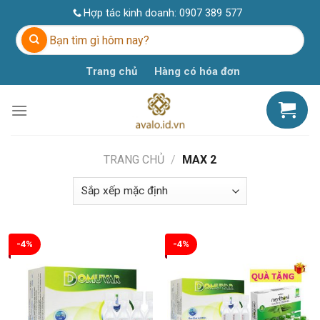
Skip
Hợp tác kinh doanh:
0907 389 577
to
Tìm
content
kiếm:
Trang chủ
Hàng có hóa đơn
TRANG CHỦ
/
MAX 2
-4%
-4%