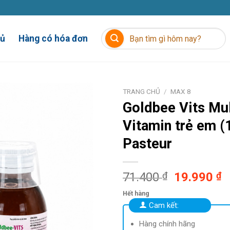
Tìm
hủ
Hàng có hóa đơn
kiếm:
TRANG CHỦ
/
MAX 8
Goldbee Vits
Mul
Vitamin trẻ em 
Pasteur
Giá
G
71.400
₫
19.990
₫
gốc
h
Hết hàng
là:
t
Cam kết:
71.400 ₫.
là
1
Hàng chính hãng