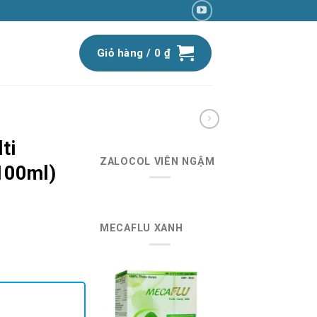
Giỏ hàng /
0
₫
ti
ZALOCOL VIÊN NGẬM
(100ml)
MECAFLU XANH
iá
iện
ại
:
9.990 ₫.