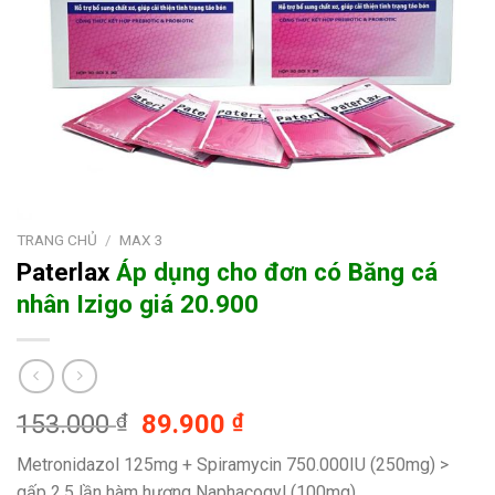
TRANG CHỦ
/
MAX 3
Paterlax
Áp dụng cho đơn có
Băng cá
nhân Izigo giá 20.900
Giá
Giá
153.000
₫
89.900
₫
gốc
hiện
Metronidazol 125mg + Spiramycin 750.000IU (250mg) >
là:
tại
gấp 2.5 lần hàm hượng Naphacogyl (100mg)