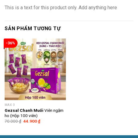
This is a text for this product only. Add anything here
SẢN PHẨM TƯƠNG TỰ
-36%
MAX 3
Gezsal Chanh Muối
Viên ngậm
ho (Hộp 100 viên)
Giá
Giá
70.000
₫
44.900
₫
gốc
hiện
là:
tại
70.000 ₫.
là:
44.900 ₫.