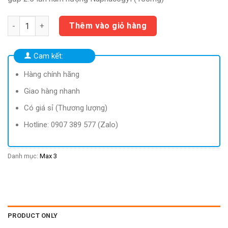
153.000 ₫.
là:
89.900 ₫.
Paterlax Áp dụng cho đơn có Băng cá nhân Izigo giá 20.900 số
Thêm vào giỏ hàng
Cam kết:
Hàng chính hãng
Giao hàng nhanh
Có giá sỉ (Thương lượng)
Hotline: 0907 389 577 (Zalo)
Danh mục:
Max 3
PRODUCT ONLY