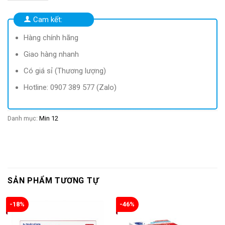
50.000 ₫.
là:
41.500 ₫.
Cam kết:
Hàng chính hãng
Giao hàng nhanh
Có giá sỉ (Thương lượng)
Hotline: 0907 389 577 (Zalo)
Danh mục:
Min 12
SẢN PHẨM TƯƠNG TỰ
-18%
-46%