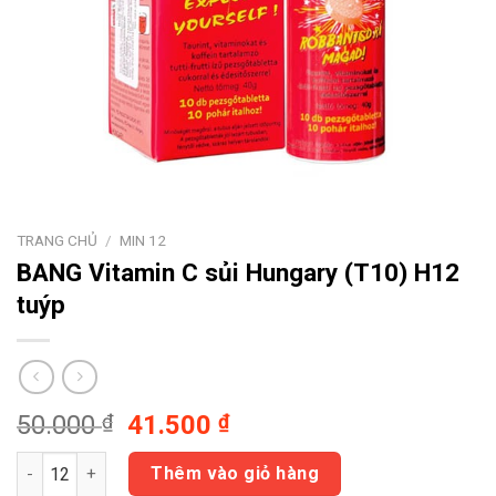
TRANG CHỦ
/
MIN 12
BANG Vitamin C sủi Hungary
(T10) H12
tuýp
Giá
Giá
50.000
₫
41.500
₫
gốc
hiện
BANG Vitamin C sủi Hungary (T10) H12 tuýp số lượng
là:
tại
Thêm vào giỏ hàng