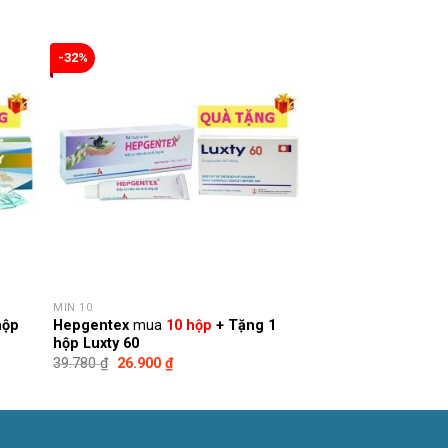
-32%
MIN 10
hộp
Hepgentex
mua
10 hộp
+ Tặng 1
hộp Luxty 60
Giá
Giá
39.780
₫
26.900
₫
gốc
hiện
là:
tại
39.780 ₫.
là:
26.900 ₫.