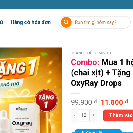
Tìm
hủ
Hàng có hóa đơn
kiếm:
TRANG CHỦ
/
MIN 10
Combo:
Mua 1 h
(chai xịt)
+ Tặng
OxyRay Drops
Giá
G
99.900
₫
11.800
₫
gốc
h
Combo: Mua 1 hộp OxyRay (cha
là:
t
Thêm vào
99.900 ₫.
là
1
Cam kết: