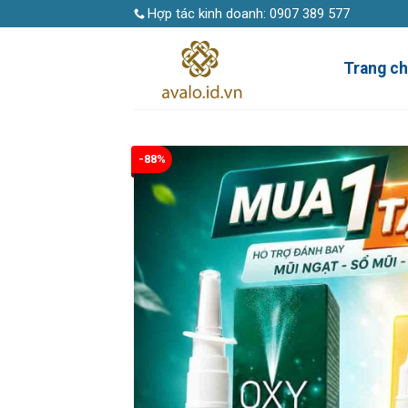
Skip
Hợp tác kinh doanh:
0907 389 577
to
content
Trang c
-88%