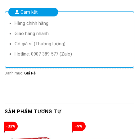
153.000 ₫.
là:
88.500 ₫.
Cam kết:
Hàng chính hãng
Giao hàng nhanh
Có giá sỉ (Thương lượng)
Hotline: 0907 389 577 (Zalo)
Danh mục:
Giá Rẻ
SẢN PHẨM TƯƠNG TỰ
-33%
-9%