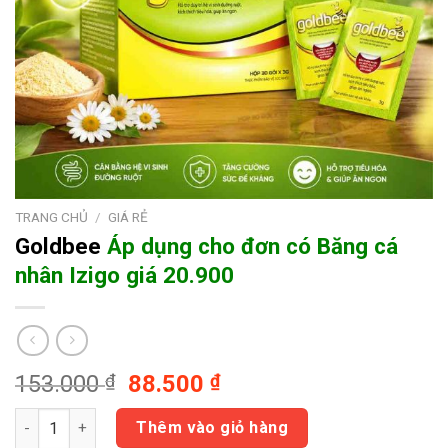
TRANG CHỦ
/
GIÁ RẺ
Goldbee
Áp dụng cho đơn có
Băng cá
nhân Izigo giá 20.900
Giá
Giá
153.000
₫
88.500
₫
gốc
hiện
Goldbee Áp dụng cho đơn có Băng cá nhân Izigo giá 20.900 số
là:
tại
Thêm vào giỏ hàng