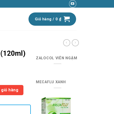
Giỏ hàng /
0
₫
(120ml)
ZALOCOL VIÊN NGẬM
iá
MECAFLU XANH
iện
 | x5 hộp số lượng
ại
 giỏ hàng
:
5.500 ₫.