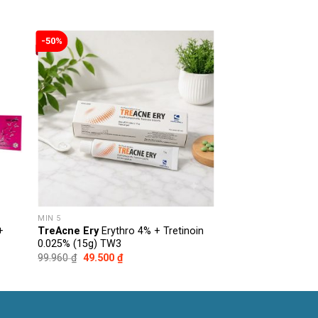
-50%
MIN 5
+
TreAcne Ery
Erythro 4% + Tretinoin
0.025% (15g) TW3
Giá
Giá
99.960
₫
49.500
₫
gốc
hiện
là:
tại
99.960 ₫.
là:
49.500 ₫.