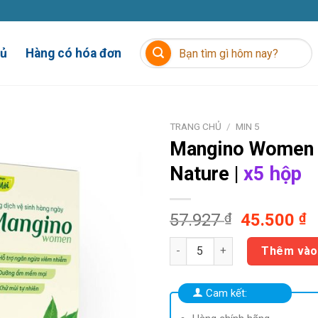
Tìm
hủ
Hàng có hóa đơn
kiếm:
TRANG CHỦ
/
MIN 5
Mangino
Women 
Nature |
x5 hộp
Giá
G
57.927
₫
45.500
₫
gốc
h
Mangino Women (120ml) Nature
là:
t
Thêm vào
57.927 ₫.
là
4
Cam kết: