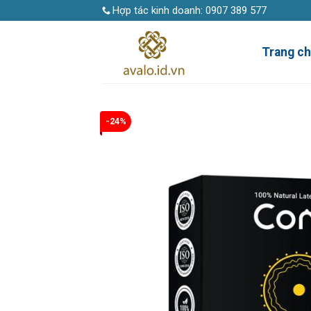
Skip
Hợp tác kinh doanh:
0907 389 577
to
content
Trang c
-24%