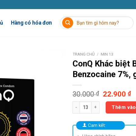
Tìm
hủ
Hàng có hóa đơn
kiếm:
TRANG CHỦ
/
MIN 13
ConQ Khác biệt
B
Benzocaine 7%, g
Giá
G
30.000
₫
22.900
₫
gốc
h
ConQ Khác biệt Bcs Benzocaine
là:
t
Thêm vào
30.000 ₫.
là
2
Cam kết: