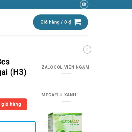
Giỏ hàng /
0
₫
cs
ZALOCOL VIÊN NGẬM
ai (H3)
iá
MECAFLU XANH
iện
 7%, gai (H3) số lượng
ại
 giỏ hàng
:
2.900 ₫.