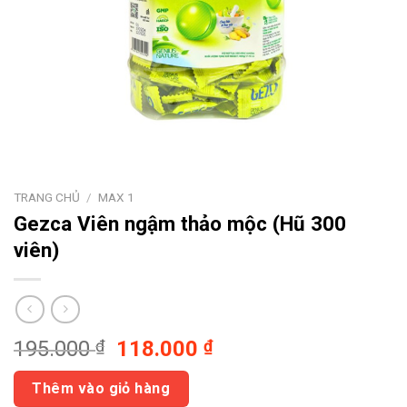
TRANG CHỦ
/
MAX 1
Gezca
Viên ngậm thảo mộc (Hũ 300
viên)
Giá
Giá
195.000
₫
118.000
₫
gốc
hiện
là:
tại
Thêm vào giỏ hàng