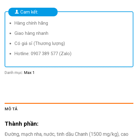
195.000 ₫.
là:
118.000 ₫.
Cam kết:
Hàng chính hãng
Giao hàng nhanh
Có giá sỉ (Thương lượng)
Hotline: 0907 389 577 (Zalo)
Danh mục:
Max 1
MÔ TẢ
Thành phần:
Đường, mạch nha, nước, tinh dầu Chanh (1500 mg/kg), cao