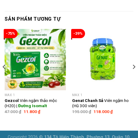
SẢN PHẨM TƯƠNG TỰ
-75%
-39%
MAX 1
MAX 1
Gezcol
Viên ngậm thảo mộc
Genat Chanh Sả
Viên ngậm ho
(H20) |
Đường Isomalt
(Hũ 300 viên)
Giá
Giá
Giá
Giá
47.000
₫
11.800
₫
195.000
₫
118.000
₫
gốc
hiện
gốc
hiện
là:
tại
là:
tại
47.000 ₫.
là:
195.000 ₫.
là:
11.800 ₫.
118.000 ₫.
Copyright 2026 ©
134 Tô Hiến Thành, Phường 13, Quận 10,