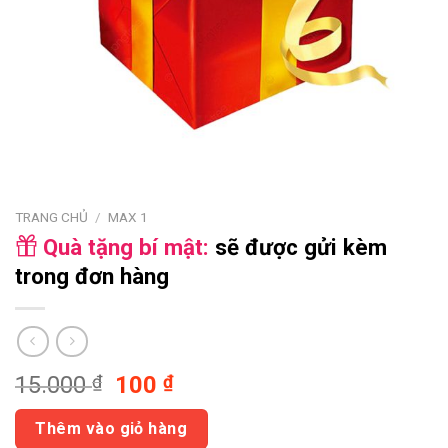
TRANG CHỦ
/
MAX 1
Quà tặng bí mật:
sẽ được gửi kèm
trong đơn hàng
Giá
Giá
15.000
₫
100
₫
gốc
hiện
là:
tại
Thêm vào giỏ hàng