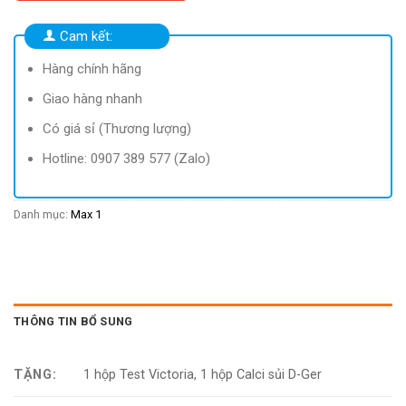
15.000 ₫.
là:
100 ₫.
Cam kết:
Hàng chính hãng
Giao hàng nhanh
Có giá sỉ (Thương lượng)
Hotline: 0907 389 577 (Zalo)
Danh mục:
Max 1
THÔNG TIN BỔ SUNG
TẶNG:
1 hộp Test Victoria, 1 hộp Calci sủi D-Ger