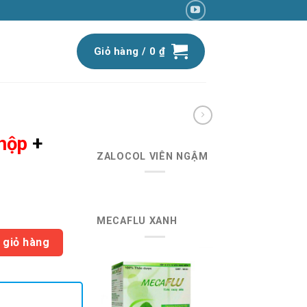
Giỏ hàng /
0
₫
hộp
+
ZALOCOL VIÊN NGẬM
iá
MECAFLU XANH
iện
 NAQTY số lượng
ại
 giỏ hàng
:
5.900 ₫.