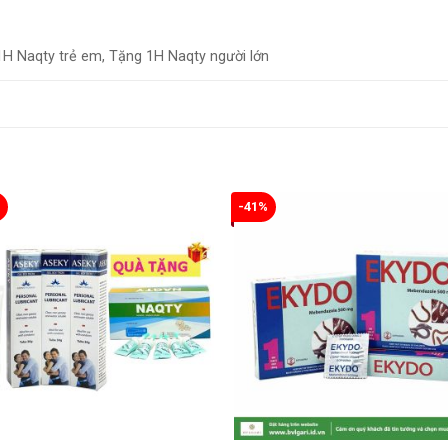
H Naqty trẻ em, Tặng 1H Naqty người lớn
%
-41%