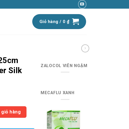
Giỏ hàng /
0
₫
.25cm
ZALOCOL VIÊN NGẬM
r Silk
MECAFLU XANH
iá
iện
g Plaster Silk (H1) số lượng
ại
 giỏ hàng
:
5.120 ₫.