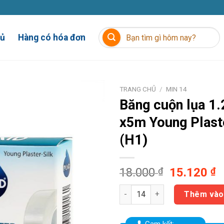
Tìm
hủ
Hàng có hóa đơn
kiếm:
TRANG CHỦ
/
MIN 14
Băng cuộn lụa 1
x5m
Young Plaste
(H1)
Giá
G
18.000
₫
15.120
₫
gốc
h
Băng cuộn lụa 1.25cm x5m Youn
là:
t
Thêm vào
18.000 ₫.
là
1
Cam kết: