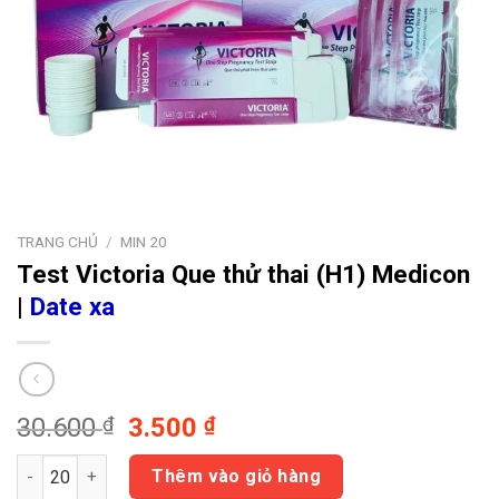
TRANG CHỦ
/
MIN 20
Test Victoria
Que thử thai (H1) Medicon
|
Date xa
Giá
Giá
30.600
₫
3.500
₫
gốc
hiện
Test Victoria Que thử thai (H1) Medicon | Date xa số lượng
là:
tại
Thêm vào giỏ hàng