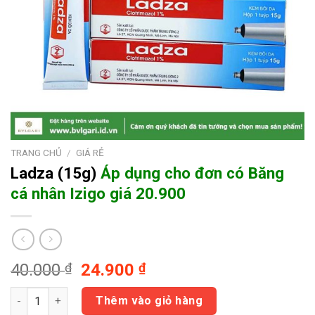
TRANG CHỦ
/
GIÁ RẺ
Ladza
(15g)
Áp dụng cho đơn có
Băng
cá nhân Izigo giá 20.900
Giá
Giá
40.000
₫
24.900
₫
gốc
hiện
Ladza (15g) Áp dụng cho đơn có Băng cá nhân Izigo giá 20.900
là:
tại
Thêm vào giỏ hàng