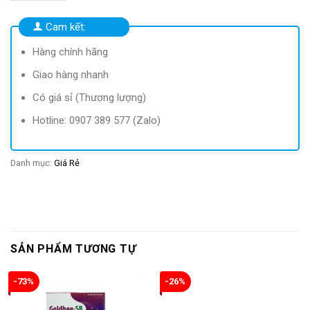
40.000 ₫.
là:
24.900 ₫.
Cam kết:
Hàng chính hãng
Giao hàng nhanh
Có giá sỉ (Thương lượng)
Hotline: 0907 389 577 (Zalo)
Danh mục:
Giá Rẻ
SẢN PHẨM TƯƠNG TỰ
-73%
-26%