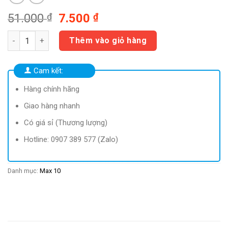
Giá
Giá
51.000
₫
7.500
₫
gốc
hiện
Franxomuc Acetylcystein 100mg (H20) TW3 số lượng
là:
tại
Thêm vào giỏ hàng
51.000 ₫.
là:
7.500 ₫.
Cam kết:
Hàng chính hãng
Giao hàng nhanh
Có giá sỉ (Thương lượng)
Hotline: 0907 389 577 (Zalo)
Danh mục:
Max 10