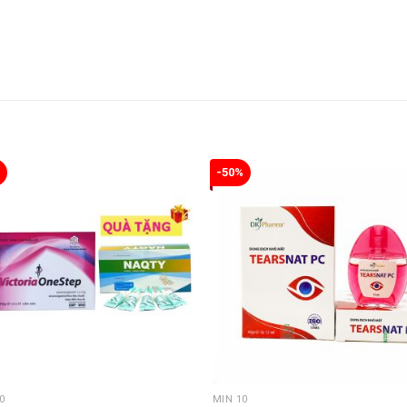
%
-50%
0
MIN 10