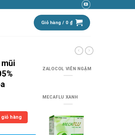
Giỏ hàng /
0
₫
 mũi
ZALOCOL VIÊN NGẬM
.05%
oa
MECAFLU XANH
iá
iện
olin 0.05% (10ml) Dược Khoa số lượng
ại
 giỏ hàng
:
1.870 ₫.