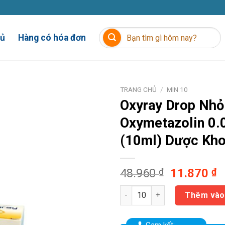
Tìm
hủ
Hàng có hóa đơn
kiếm:
TRANG CHỦ
/
MIN 10
Oxyray Drop
Nhỏ
Oxymetazolin 0
(10ml) Dược Kh
Giá
G
48.960
₫
11.870
₫
gốc
h
Oxyray Drop Nhỏ mũi Oxymetaz
là:
t
Thêm vào
48.960 ₫.
là
1
Cam kết: