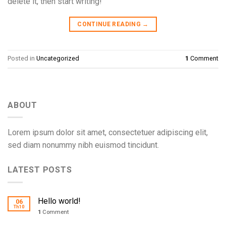
delete it, then start writing!
CONTINUE READING
→
Posted in
Uncategorized
1
Comment
ABOUT
Lorem ipsum dolor sit amet, consectetuer adipiscing elit,
sed diam nonummy nibh euismod tincidunt.
LATEST POSTS
Hello world!
06
Th10
1
Comment