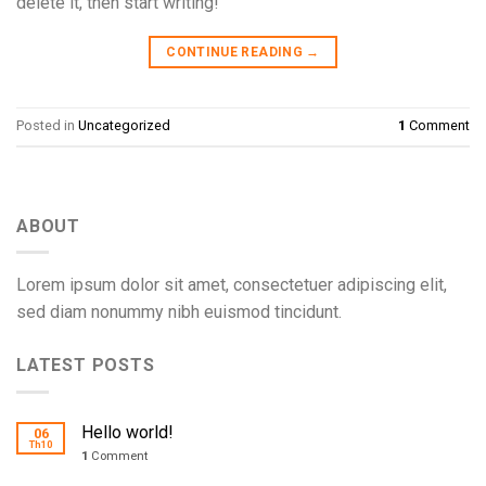
delete it, then start writing!
CONTINUE READING
→
Posted in
Uncategorized
1
Comment
ABOUT
Lorem ipsum dolor sit amet, consectetuer adipiscing elit,
sed diam nonummy nibh euismod tincidunt.
LATEST POSTS
Hello world!
06
Th10
1
Comment