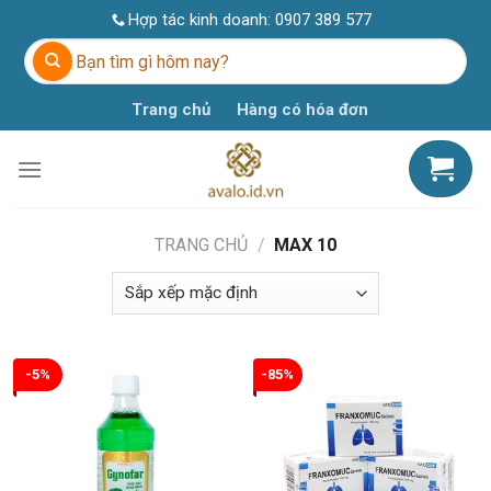
Skip
Hợp tác kinh doanh:
0907 389 577
to
Tìm
content
kiếm:
Trang chủ
Hàng có hóa đơn
TRANG CHỦ
/
MAX 10
-5%
-85%