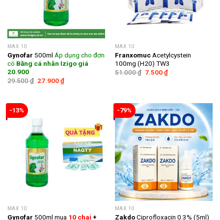
MAX 10
MAX 10
Gynofar
500ml
Áp dụng cho đơn
Franxomuc
Acetylcystein
có
Băng cá nhân Izigo giá
100mg (H20) TW3
20.900
Giá
Giá
51.000
₫
7.500
₫
gốc
hiện
Giá
Giá
29.500
₫
27.900
₫
là:
tại
gốc
hiện
51.000 ₫.
là:
là:
tại
7.500 ₫.
29.500 ₫.
là:
27.900 ₫.
-13%
-79%
MAX 10
MAX 10
Gynofar
500ml mua
10 chai
+
Zakdo
Ciprofloxacin 0.3% (5ml)