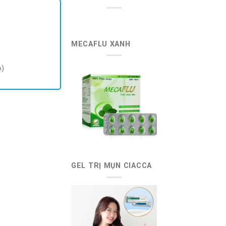
57.200 ₫.
là:
47.900 ₫.
MECAFLU XANH
o)
GEL TRỊ MỤN CIACCA