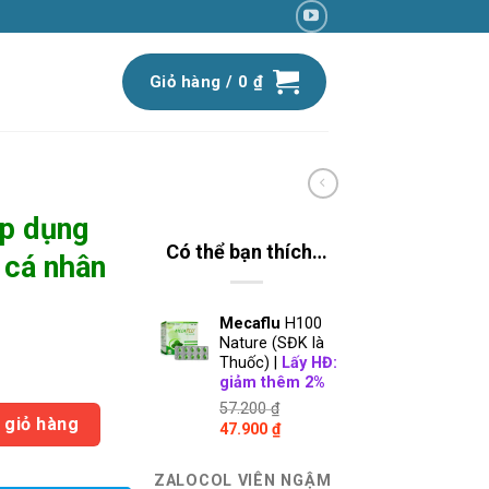
Giỏ hàng /
0
₫
p dụng
Có thể bạn thích…
 cá nhân
Mecaflu
H100
Nature (SĐK là
Thuốc) |
Lấy HĐ:
iá
giảm thêm 2%
iện
57.200
₫
 có Băng cá nhân Izigo giá 20.900 số lượng
ại
 giỏ hàng
Giá
Giá
47.900
₫
:
gốc
hiện
là:
tại
7.900 ₫.
ZALOCOL VIÊN NGẬM