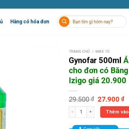
Tìm
hủ
Hàng có hóa đơn
kiếm:
TRANG CHỦ
/
MAX 10
Gynofar
500ml
Á
cho đơn có
Băng
Izigo giá 20.900
Giá
G
29.500
₫
27.900
₫
gốc
h
Gynofar 500ml Áp dụng cho đơn
là:
t
Thêm vào
29.500 ₫.
là
2
Cam kết: