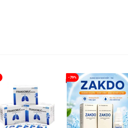
%
-79%