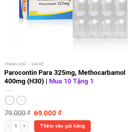
TRANG CHỦ
/
GIÁ RẺ
Parocontin
Para 325mg, Methocarbamol
400mg (H30) |
Mua 10 Tặng 1
Giá
Giá
79.000
₫
69.000
₫
gốc
hiện
Parocontin Para 325mg, Methocarbamol 400mg (H30) | Mua 10
là:
tại
Thêm vào giỏ hàng