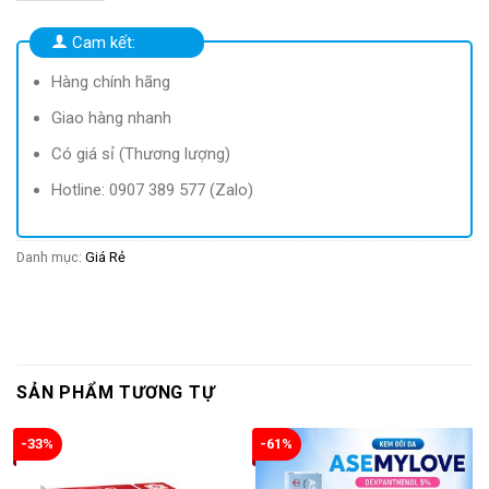
79.000 ₫.
là:
69.000 ₫.
Cam kết:
Hàng chính hãng
Giao hàng nhanh
Có giá sỉ (Thương lượng)
Hotline: 0907 389 577 (Zalo)
Danh mục:
Giá Rẻ
SẢN PHẨM TƯƠNG TỰ
-33%
-61%