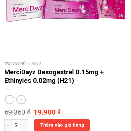
TRANG CHỦ
/
MIN 5
MerciDayz
Desogestrel 0.15mg +
Ethinyles 0.02mg (H21)
Giá
Giá
69.360
₫
19.900
₫
gốc
hiện
MerciDayz Desogestrel 0.15mg + Ethinyles 0.02mg (H21) số lư
là:
tại
Thêm vào giỏ hàng