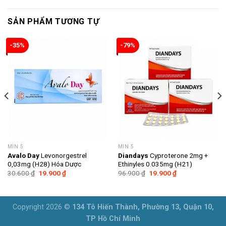
SẢN PHẨM TƯƠNG TỰ
-35%
-79%
MIN 5
MIN 5
Avalo Day
Levonorgestrel
Diandays
Cyproterone 2mg +
0,03mg (H28) Hóa Dược
Ethinyles 0.035mg (H21)
Giá
Giá
Giá
Giá
30.600
₫
19.900
₫
96.900
₫
19.900
₫
gốc
hiện
gốc
hiện
là:
tại
là:
tại
30.600 ₫.
là:
96.900 ₫.
là:
19.900 ₫.
19.900 ₫.
Copyright 2026 ©
134 Tô Hiến Thành, Phường 13, Quận 10,
TP Hồ Chí Minh