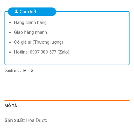
69.360 ₫.
là:
19.900 ₫.
Cam kết:
Hàng chính hãng
Giao hàng nhanh
Có giá sỉ (Thương lượng)
Hotline: 0907 389 577 (Zalo)
Danh mục:
Min 5
MÔ TẢ
Sản xuất:
Hóa Dược