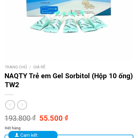
TRANG CHỦ
/
GIÁ RẺ
NAQTY Trẻ em
Gel Sorbitol (Hộp 10 ống)
TW2
Giá
Giá
193.800
₫
55.500
₫
gốc
hiện
Hết hàng
là:
tại
Cam kết: