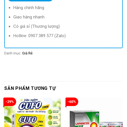
193.800 ₫.
là:
55.500 ₫.
Hàng chính hãng
Giao hàng nhanh
Có giá sỉ (Thương lượng)
Hotline: 0907 389 577 (Zalo)
Danh mục:
Giá Rẻ
SẢN PHẨM TƯƠNG TỰ
-29%
-60%