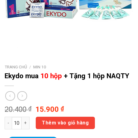
TRANG CHỦ
/
MIN 10
Ekydo
mua
10 hộp
+ Tặng 1 hộp NAQTY
Giá
Giá
20.400
₫
15.900
₫
gốc
hiện
Ekydo mua 10 hộp + Tặng 1 hộp NAQTY số lượng
là:
tại
Thêm vào giỏ hàng
20.400 ₫.
là: