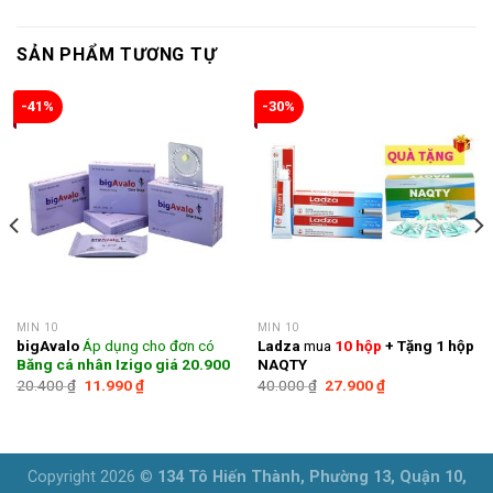
SẢN PHẨM TƯƠNG TỰ
-41%
-30%
MIN 10
MIN 10
bigAvalo
Áp dụng cho đơn có
Ladza
mua
10 hộp
+ Tặng 1 hộp
Băng cá nhân Izigo giá 20.900
NAQTY
Giá
Giá
Giá
Giá
20.400
₫
11.990
₫
40.000
₫
27.900
₫
gốc
hiện
gốc
hiện
là:
tại
là:
tại
20.400 ₫.
là:
40.000 ₫.
là:
11.990 ₫.
27.900 ₫.
Copyright 2026 ©
134 Tô Hiến Thành, Phường 13, Quận 10,