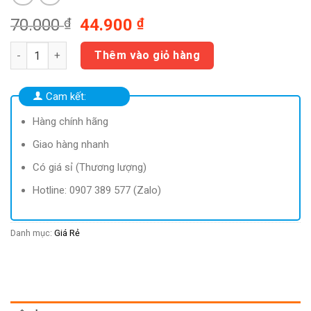
Giá
Giá
70.000
₫
44.900
₫
gốc
hiện
Genat Gừng Viên ngậm ho (Hộp 100 viên) số lượng
là:
tại
Thêm vào giỏ hàng
70.000 ₫.
là:
44.900 ₫.
Cam kết:
Hàng chính hãng
Giao hàng nhanh
Có giá sỉ (Thương lượng)
Hotline: 0907 389 577 (Zalo)
Danh mục:
Giá Rẻ