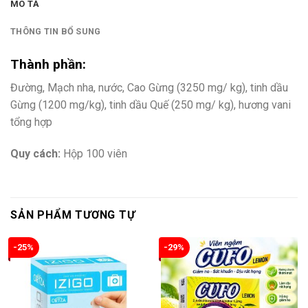
MÔ TẢ
THÔNG TIN BỔ SUNG
Thành phần:
Đường, Mạch nha, nước, Cao Gừng (3250 mg/ kg), tinh dầu
Gừng (1200 mg/kg), tinh dầu Quế (250 mg/ kg), hương vani
tổng hợp
Quy cách:
Hộp 100 viên
SẢN PHẨM TƯƠNG TỰ
-25%
-29%